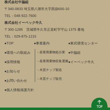
株式会社中脇組
〒340-0833 埼玉県八潮市大字西袋600-10
TEL：048-922-7600
株式会社イーペック牛久
〒300-1285 茨城県牛久市正直町字守山 1375 番地
TEL：029-875-1215
TOP
事業案内
東武環境センター
産業廃棄物処分業
環境への取組み
中脇組
産業廃棄物収集運搬
採用情報
イーペック牛久
木質チップ製造
お知らせ
木質チップ販売
お問い合わせ
個人情報保護方針